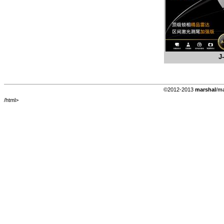
J
©2012-2013
marshal
/
ma
/html>