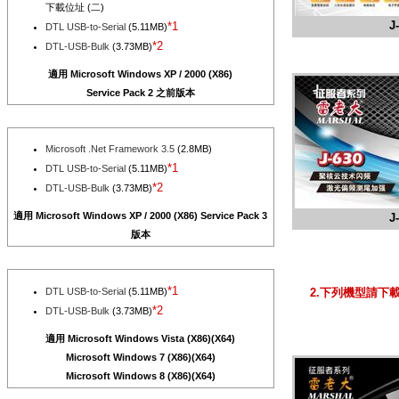
下載位址 (二)
J
*1
DTL USB-to-Serial
(5.11MB)
*2
DTL-USB-Bulk
(3.73MB)
適用 Microsoft Windows XP / 2000 (X86)
Service Pack 2 之前版本
Microsoft .Net Framework 3.5
(2.8MB)
*1
DTL USB-to-Serial
(5.11MB)
*2
DTL-USB-Bulk
(3.73MB)
適用 Microsoft Windows XP / 2000 (X86) Service Pack 3
J
版本
*1
DTL USB-to-Serial
(5.11MB)
2.下列機型請下
*2
DTL-USB-Bulk
(3.73MB)
適用 Microsoft Windows Vista (X86)(X64)
Microsoft Windows 7 (X86)(X64)
Microsoft Windows 8 (X86)(X64)